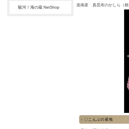
道南産 真昆布のかしら（根
駿河！海の蔵 NetShop
〇こんぶの産地