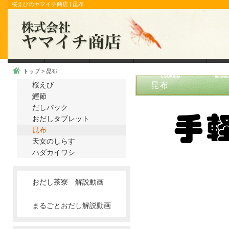
桜えびのヤマイチ商店 | 昆布
ホーム
会社概要
こだわり
桜えびクッキング
トップ
> 昆布
HOME
COMPANY
ATTACHMENT
COOKING
Indivi
桜えび
昆布
鰹節
だしパック
おだしタブレット
昆布
天女のしらす
ハダカイワシ
おだし茶寮 解説動画
まるごとおだし解説動画