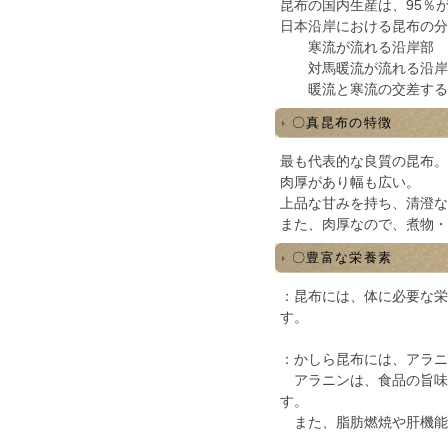
昆布の国内生産は、95％
日本沿岸における昆布の分
寒流が流れる沿岸部 
対馬暖流が流れる沿岸
暖流と寒流の交差する噴
〇真昆布の特徴
最も代表的な良質の昆布。
肉厚があり幅も広い。
上品な甘みを持ち、清澄な
また、肉厚なので、煮物・
〇豊富な栄養素
：昆布には、体に必要な栄
す。
：かしら昆布には、アラニ
アラニンは、食品の旨味
す。
また、脂肪燃焼や肝機能